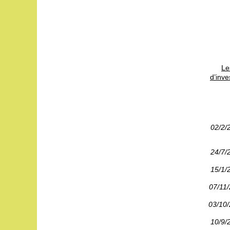
Le
d’inve
02/2/
24/7/
15/1/
07/11
03/10
10/9/