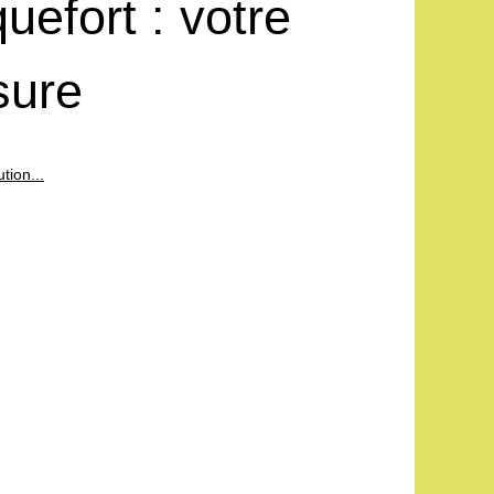
efort : votre
sure
tion...