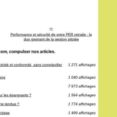
Performance et sécurité de votre PER retraite : le
duo gagnant de la gestion pilotée
com, compulser nos articles.
ctivité et conformité, sans complexifier
1 271 affichages
iens
1 040 affichages
7 973 affichages
ur les épargnants ?
1 564 affichages
one tendue ?
1 774 affichages
ritage
1 499 affichages