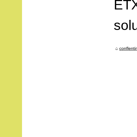
ETX
sol
conflent