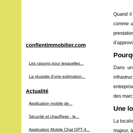
Quand il
comme un
prestatio
d'approvi
conflentimmobilier.com
Pourq
Les raisons pour lesquelles...
Dans un 
La réussite d'une estimation...
infrastr
entrepris
Actualité
des march
Application mobile de...
Une lo
Sécurité et chauffage : le...
La locali
Application Mobile Chat GPT-4...
majeur, à