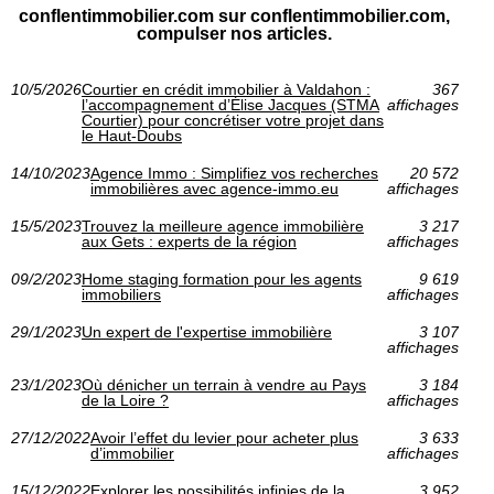
conflentimmobilier.com sur conflentimmobilier.com,
compulser nos articles.
10/5/2026
Courtier en crédit immobilier à Valdahon :
367
l’accompagnement d’Élise Jacques (STMA
affichages
Courtier) pour concrétiser votre projet dans
le Haut-Doubs
14/10/2023
Agence Immo : Simplifiez vos recherches
20 572
immobilières avec agence-immo.eu
affichages
15/5/2023
Trouvez la meilleure agence immobilière
3 217
aux Gets : experts de la région
affichages
09/2/2023
Home staging formation pour les agents
9 619
immobiliers
affichages
29/1/2023
Un expert de l'expertise immobilière
3 107
affichages
23/1/2023
Où dénicher un terrain à vendre au Pays
3 184
de la Loire ?
affichages
27/12/2022
Avoir l’effet du levier pour acheter plus
3 633
d’immobilier
affichages
15/12/2022
Explorer les possibilités infinies de la
3 952