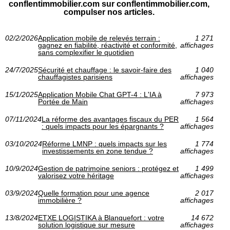
conflentimmobilier.com sur conflentimmobilier.com,
compulser nos articles.
02/2/2026
Application mobile de relevés terrain :
1 271
gagnez en fiabilité, réactivité et conformité,
affichages
sans complexifier le quotidien
24/7/2025
Sécurité et chauffage : le savoir-faire des
1 040
chauffagistes parisiens
affichages
15/1/2025
Application Mobile Chat GPT-4 : L'IA à
7 973
Portée de Main
affichages
07/11/2024
La réforme des avantages fiscaux du PER
1 564
: quels impacts pour les épargnants ?
affichages
03/10/2024
Réforme LMNP : quels impacts sur les
1 774
investissements en zone tendue ?
affichages
10/9/2024
Gestion de patrimoine seniors : protégez et
1 499
valorisez votre héritage
affichages
03/9/2024
Quelle formation pour une agence
2 017
immobilière ?
affichages
13/8/2024
ETXE LOGISTIKA à Blanquefort : votre
14 672
solution logistique sur mesure
affichages